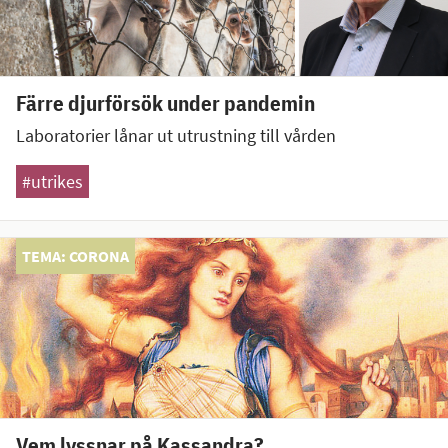
Färre djurförsök under pandemin
Laboratorier lånar ut utrustning till vården
#utrikes
TEMA: CORONA
Vem lyssnar på Kassandra?