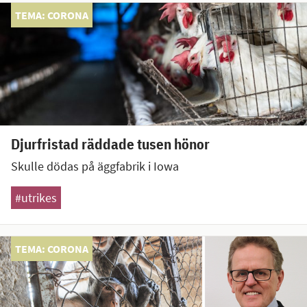
TEMA: CORONA
Djurfristad räddade tusen hönor
Skulle dödas på äggfabrik i Iowa
#utrikes
TEMA: CORONA