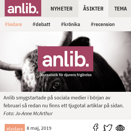
NYHETER
ÅSIKTER
TEMA
ledare
debatt
krönika
recension
Anlib smygstartade på sociala medier i början av
februari så redan nu finns ett tjugotal artiklar på sidan.
Foto: Jo-Anne McArthur
8 maj, 2019
#ledare