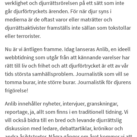
verklighet och djurrättsrörelsen på ett sätt som inte
går djurförtryckets ärenden. För när djur syns i
medierna är de oftast varor eller maträtter och
djurrättsaktivister framställs inte sällan som tokstollar
eller terrorister.
Nu är vi äntligen framme. Idag lanseras Anlib, en ideell
webbtidning som utgår från att kännande varelser har
rätt till liv och frihet och att djurförtrycket är ett av vår
tids största samhällsproblem. Journalistik som vill se
tomma burar, inte större burar. Journalistik för djurens
frigörelse!
Anlib innehåller nyheter, intervjuer, granskningar,
reportage, ja, allt som finns i en traditionell tidning. Vi
vill också bidra till en bred och levande djurrättslig
diskussion med ledare, debattartiklar, krönikor och
andra åsiktstexter. Några gånger om året kommer vi att