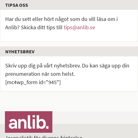
TIPSA OSS
Har du sett eller hört något som du vill läsa om i
Anlib? Skicka ditt tips till
tips@anlib.se
NYHETSBREV
Skriv upp dig på vårt nyhetsbrev. Du kan säga upp din
prenumeration när som helst.
[mc4wp_form id="945"]
Journalistik för djurens frigörelse