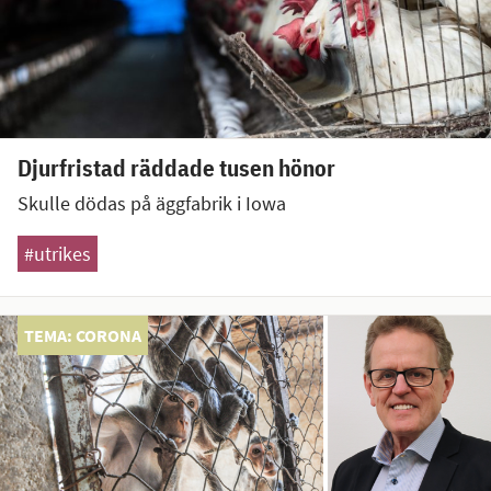
Djurfristad räddade tusen hönor
Skulle dödas på äggfabrik i Iowa
#utrikes
TEMA: CORONA