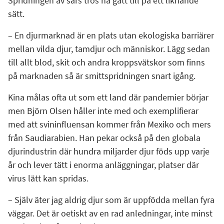
Spridningen av sars tros ha gått till på ett liknande
sätt.
– En djurmarknad är en plats utan ekologiska barriärer
mellan vilda djur, tamdjur och människor. Lägg sedan
till allt blod, skit och andra kroppsvätskor som finns
på marknaden så är smittspridningen snart igång.
Kina målas ofta ut som ett land där pandemier börjar
men Björn Olsen håller inte med och exemplifierar
med att svininfluensan kommer från Mexiko och mers
från Saudiarabien. Han pekar också på den globala
djurindustrin där hundra miljarder djur föds upp varje
år och lever tätt i enorma anläggningar, platser där
virus lätt kan spridas.
– Själv äter jag aldrig djur som är uppfödda mellan fyra
väggar. Det är oetiskt av en rad anledningar, inte minst