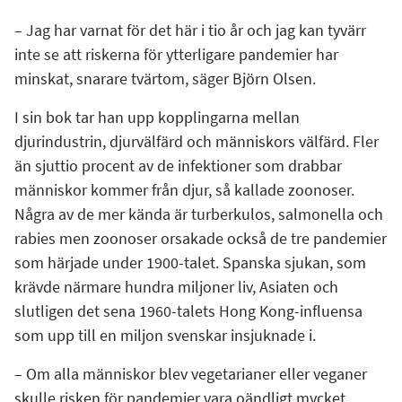
– Jag har varnat för det här i tio år och jag kan tyvärr
inte se att riskerna för ytterligare pandemier har
minskat, snarare tvärtom, säger Björn Olsen.
I sin bok tar han upp kopplingarna mellan
djurindustrin, djurvälfärd och människors välfärd. Fler
än sjuttio procent av de infektioner som drabbar
människor kommer från djur, så kallade zoonoser.
Några av de mer kända är turberkulos, salmonella och
rabies men zoonoser orsakade också de tre pandemier
som härjade under 1900-talet. Spanska sjukan, som
krävde närmare hundra miljoner liv, Asiaten och
slutligen det sena 1960-talets Hong Kong-influensa
som upp till en miljon svenskar insjuknade i.
– Om alla människor blev vegetarianer eller veganer
skulle risken för pandemier vara oändligt mycket