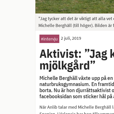
"Jag tycker att det är viktigt att alla v
Michelle Berghäll (till höger). Bilden ä
2 juli, 2019
#intervju
Aktivist: ”Jag
mjölkgård”
Michelle Berghäll växte upp på en
naturbruksgymnasium. En framtid s
borta. Nu är hon djurrättsaktivist
facebooksidan som sticker hål på 
När Anlib talar med Michelle Berghäll l
Spanien. I Valencia har hon tillsamman