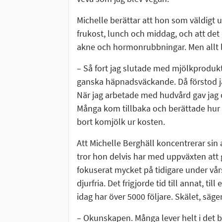
Michelle berättar att hon som väldigt 
frukost, lunch och middag, och att de
akne och hormonrubbningar. Men allt 
– Så fort jag slutade med mjölkprodukt
ganska häpnadsväckande. Då förstod jag
När jag arbetade med hudvård gav jag o
Många kom tillbaka och berättade hur 
bort komjölk ur kosten.
Att Michelle Berghäll koncentrerar sin
tror hon delvis har med uppväxten att 
fokuserat mycket på tidigare under vårs
djurfria. Det frigjorde tid till annat, 
idag har över 5000 följare. Skälet, säge
– Okunskapen. Många lever helt i det 