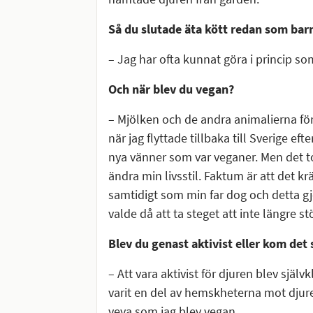
Så du slutade äta kött redan som barn
– Jag har ofta kunnat göra i princip som 
Och när blev du vegan?
– Mjölken och de andra animalierna för
när jag flyttade tillbaka till Sverige 
nya vänner som var veganer. Men det tog 
ändra min livsstil. Faktum är att det krä
samtidigt som min far dog och detta gj
valde då att ta steget att inte längre st
Blev du genast aktivist eller kom det
– Att vara aktivist för djuren blev självk
varit en del av hemskheterna mot djuren
veva som jag blev vegan.