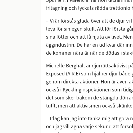
fritagning och lyckats rädda trettionio 
– Vi är förstås glada över att de djur vi 
leva för sin egen skull. Att för första 
sina fötter och att få njuta av livet. Men
äggindustrin. De har en tid kvar där in
de kommer nära är när de dödas i slakt
Michelle Berghäll är djurrättsaktivist 
Exposed (A.R.E) som hjälper djur både
genom direkta aktioner. Hon är även a
också i Kycklinginspektionen som tidigare
det som sker bakom de stängda dörrarna
tufft, men att aktivismen också skänke
– Idag kan jag inte tänka mig att göra
och jag vill ägna varje sekund att försö