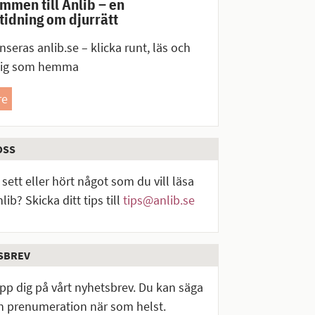
mmen till Anlib – en
idning om djurrätt
nseras anlib.se – klicka runt, läs och
dig som hemma
re
OSS
sett eller hört något som du vill läsa
lib? Skicka ditt tips till
tips@anlib.se
SBREV
upp dig på vårt nyhetsbrev. Du kan säga
n prenumeration när som helst.