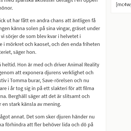
[mc4wp
hönor.
fick ut har fått en andra chans att äntligen få
gången känna solen på sina vingar, gräset under
 vi sörjer de som blev kvar i helvetet i
ne i mörkret och kaoset, och den enda friheten
eriet, säger hon.
på heltid. Hon är med och driver Animal Reality
 genom att exponera djurens verklighet och
ktiv i Tomma burar, Save-rörelsen och nu
 i år tog sig in på ett slakteri för att filma
. Berghäll säger att det är slitsamt och
r en stark känsla av mening.
 något annat. Det som sker djuren händer nu
ka förhindra att fler behöver lida och dö på