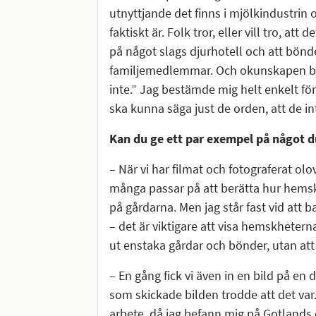
utnyttjande det finns i mjölkindustrin 
faktiskt är. Folk tror, eller vill tro, a
på något slags djurhotell och att bön
familjemedlemmar. Och okunskapen blir 
inte.” Jag bestämde mig helt enkelt för
ska kunna säga just de orden, att de i
Kan du ge ett par exempel på något 
– När vi har filmat och fotograferat ol
många passar på att berätta hur hemska
på gårdarna. Men jag står fast vid att bar
– det är viktigare att visa hemskheterna
ut enstaka gårdar och bönder, utan att 
– En gång fick vi även in en bild på en
som skickade bilden trodde att det var.
arbete, då jag befann mig på Gotlands d