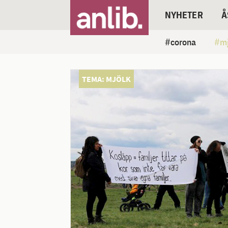
NYHETER
Å
corona
mj
TEMA: MJÖLK