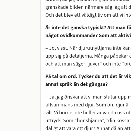
granskade bilden närmare såg jag att de
Och det blev ett väldigt liv om att vi in
Är inte det ganska typiskt? Att man fö
något ovidkommande? Som att aktivis
– Jo, visst. När djurutnyttjarna inte k
upp sig på detaljerna. Många påpekar oc
och att man säger ”juver” och inte ”brö
På tal om ord. Tycker du att det är vik
annat språk än det gängse?
– Ja, jag önskar att vi man slutar upp 
tillsammans med djur. Som om djur är
vill. Vi borde inte heller använda oss
uttryck. Som ”hönshjärna”, ”din kossa”, 
dåligt att vara ett djur? Annat då än at