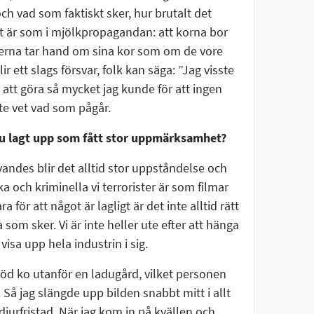
och vad som faktiskt sker, hur brutalt det
tt det är som i mjölkpropagandan: att korna bor
derna tar hand om sina kor som om de vore
ett slags försvar, folk kan säga: ”Jag visste
 att göra så mycket jag kunde för att ingen
nte vet vad som pågår.
du lagt upp som fått stor uppmärksamhet?
ovandes blir det alltid stor uppståndelse och
 och kriminella vi terrorister är som filmar
a för att något är lagligt är det inte alltid rätt
 som sker. Vi är inte heller ute efter att hänga
visa upp hela industrin i sig.
 död ko utanför en ladugård, vilket personen
 Så jag slängde upp bilden snabbt mitt i allt
jurfristad. När jag kom in på kvällen och