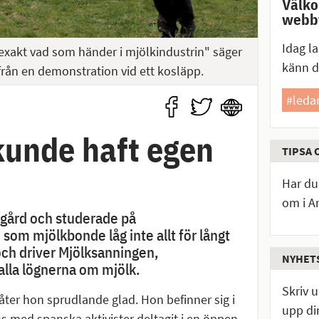
Välko
webbt
Idag la
et exakt vad som händer i mjölkindustrin" säger
känn 
r från en demonstration vid ett kosläpp.
#leda
 kunde haft egen
TIPSA 
Har du 
om i An
 gård och studerade på
om mjölkbonde låg inte allt för långt
 och driver Mjölksanningen,
NYHET
alla lögnerna om mjölk.
Skriv 
åter hon sprudlande glad. Hon befinner sig i
upp di
s med spanska aktivister deltagit i en öppen