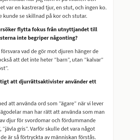
t var en kastrerad tjur, en stut, och ingen ko.
te kunde se skillnad på kor och stutar.
rsöker flytta fokus från utnyttjandet till
terna inte begriper någonting?
an försvara vad de gör mot djuren hänger de
kså att det inte heter ”barn”, utan ”kalvar”
st”.
tigt att djurrättsaktivister använder ett
med att använda ord som ”ägare” när vi lever
 ägodelar man har rätt att använda som man
 utav djur för svordomar och fördummande
”jävla gris”. Varför skulle det vara något
t de är så förtryckta av människan förstås.