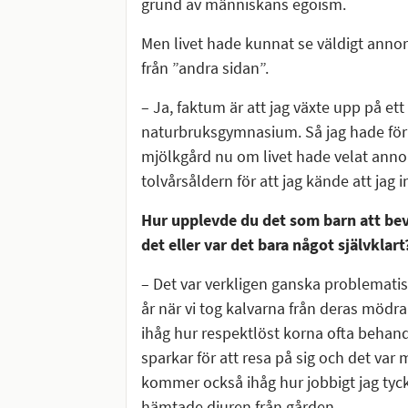
grund av människans egoism.
Men livet hade kunnat se väldigt anno
från ”andra sidan”.
– Ja, faktum är att jag växte upp på et
naturbruksgymnasium. Så jag hade för
mjölkgård nu om livet hade velat annor
tolvårsåldern för att jag kände att jag i
Hur upplevde du det som barn att bev
det eller var det bara något självklart
– Det var verkligen ganska problematiskt
år när vi tog kalvarna från deras mödr
ihåg hur respektlöst korna ofta behand
sparkar för att resa på sig och det va
kommer också ihåg hur jobbigt jag tyck
hämtade djuren från gården.