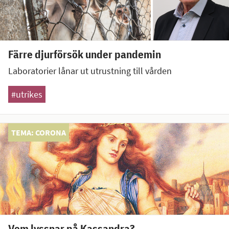
Färre djurförsök under pandemin
Laboratorier lånar ut utrustning till vården
#utrikes
TEMA: CORONA
Vem lyssnar på Kassandra?