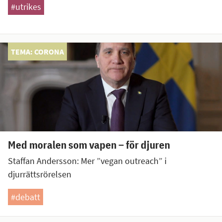
#utrikes
TEMA: CORONA
Med moralen som vapen – för djuren
Staffan Andersson: Mer ”vegan outreach” i
djurrättsrörelsen
#debatt