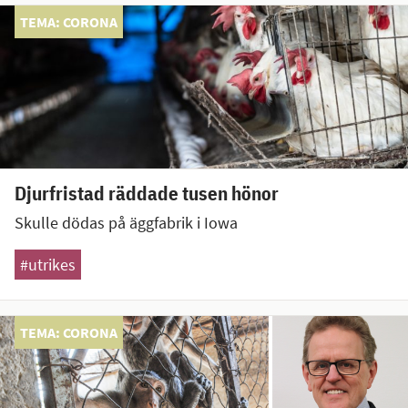
TEMA: CORONA
Djurfristad räddade tusen hönor
Skulle dödas på äggfabrik i Iowa
#utrikes
TEMA: CORONA