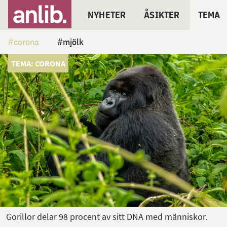
NYHETER
ÅSIKTER
TEMA
corona
mjölk
TEMA: CORONA
Gorillor delar 98 procent av sitt DNA med människor.