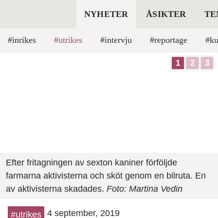
NYHETER
ÅSIKTER
TE
inrikes
utrikes
intervju
reportage
ku
Efter fritagningen av sexton kaniner förföljde
farmarna aktivisterna och sköt genom en bilruta. En
av aktivisterna skadades.
Foto: Martina Vedin
4 september, 2019
#utrikes