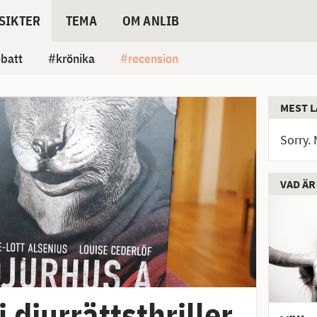
SIKTER
TEMA
OM ANLIB
batt
krönika
recension
MEST L
Sorry. 
VAD ÄR
 djurrättsthriller