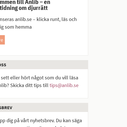
mmen till Anlib – en
idning om djurrätt
nseras anlib.se – klicka runt, läs och
dig som hemma
re
OSS
sett eller hört något som du vill läsa
lib? Skicka ditt tips till
tips@anlib.se
SBREV
upp dig på vårt nyhetsbrev. Du kan säga