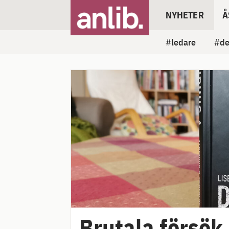
NYHETER
Å
ledare
de
Brutala försök i