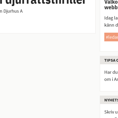
Välko
webbt
n Djurhus A
Idag la
känn 
#leda
TIPSA 
Har du 
om i An
NYHET
Skriv 