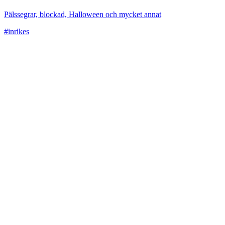
Pälssegrar, blockad, Halloween och mycket annat
#inrikes