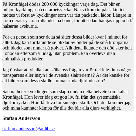
På Kronfågel dödas 200 000 kycklingar varje dag. Det blir en
miljon kycklingar på en arbetsvecka. När vi kom in på slakteriet
möttes vi först av kycklingar som var tätt packade i lådor. Längre in
kom deras syskon rullandes på band, för att sedan hängas upp och få
halsarna avskurna.
För en person som ser detta så sitter dessa bilder kvar i minnet för
alltid. Jag kan fortfarande se blixtar av bilder på de små kropparna
och blodet som rinner på golvet. Allt detta lidande och död sker helt
i onödan eftersom vi idag, utan problem, kan överleva utan
animaliska produkter.
Jag önskar att vi alla kan ställa oss frågan varför det inte finns någon
transparens eller insyn i de svenska slakterierna? Är det kanske för
att bilder som dessa skulle kunna skada djurindustrin?
Sahara heter kycklingen som slapp undan detta helvete som kallas
Kronfågel. Hon lever idag ett gott liv, fri från det systematiska
djurförtrycket. Hon får leva för sin egen skull. Och det kommer jag
och mina kamrater kämpa för tills det blir alla djurs verklighet.
Staffan Andersson
staffan.andersson@anlib.se