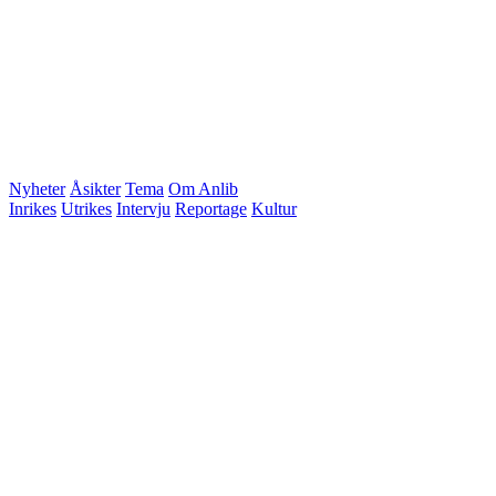
Nyheter
Åsikter
Tema
Om Anlib
Inrikes
Utrikes
Intervju
Reportage
Kultur