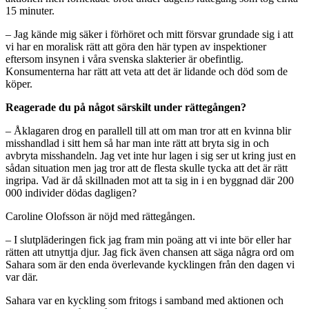
15 minuter.
– Jag kände mig säker i förhöret och mitt försvar grundade sig i att
vi har en moralisk rätt att göra den här typen av inspektioner
eftersom insynen i våra svenska slakterier är obefintlig.
Konsumenterna har rätt att veta att det är lidande och död som de
köper.
Reagerade du på något särskilt under rättegången?
– Åklagaren drog en parallell till att om man tror att en kvinna blir
misshandlad i sitt hem så har man inte rätt att bryta sig in och
avbryta misshandeln. Jag vet inte hur lagen i sig ser ut kring just en
sådan situation men jag tror att de flesta skulle tycka att det är rätt
ingripa. Vad är då skillnaden mot att ta sig in i en byggnad där 200
000 individer dödas dagligen?
Caroline Olofsson är nöjd med rättegången.
– I slutpläderingen fick jag fram min poäng att vi inte bör eller har
rätten att utnyttja djur. Jag fick även chansen att säga några ord om
Sahara som är den enda överlevande kycklingen från den dagen vi
var där.
Sahara var en kyckling som fritogs i samband med aktionen och