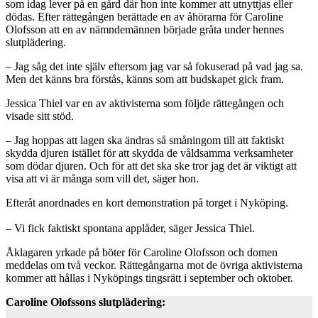
som idag lever på en gård där hon inte kommer att utnyttjas eller
dödas. Efter rättegången berättade en av åhörarna för Caroline
Olofsson att en av nämndemännen började gråta under hennes
slutplädering.
– Jag såg det inte själv eftersom jag var så fokuserad på vad jag sa.
Men det känns bra förstås, känns som att budskapet gick fram.
Jessica Thiel var en av aktivisterna som följde rättegången och
visade sitt stöd.
– Jag hoppas att lagen ska ändras så småningom till att faktiskt
skydda djuren istället för att skydda de våldsamma verksamheter
som dödar djuren. Och för att det ska ske tror jag det är viktigt att
visa att vi är många som vill det, säger hon.
Efteråt anordnades en kort demonstration på torget i Nyköping.
– Vi fick faktiskt spontana applåder, säger Jessica Thiel.
Åklagaren yrkade på böter för Caroline Olofsson och domen
meddelas om två veckor. Rättegångarna mot de övriga aktivisterna
kommer att hållas i Nyköpings tingsrätt i september och oktober.
Caroline Olofssons slutplädering: