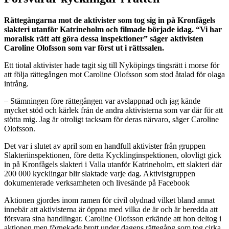
Rättegångarna mot de aktivister som tog sig in på Kronfågels
slakteri utanför Katrineholm och filmade började idag. “Vi har
moralisk rätt att göra dessa inspektioner” säger aktivisten
Caroline Olofsson som var först ut i rättssalen.
Ett tiotal aktivister hade tagit sig till Nyköpings tingsrätt i morse för
att följa rättegången mot Caroline Olofsson som stod åtalad för olaga
intrång.
– Stämningen före rättegången var avslappnad och jag kände
mycket stöd och kärlek från de andra aktivisterna som var där för att
stötta mig. Jag är otroligt tacksam för deras närvaro, säger Caroline
Olofsson.
Det var i slutet av april som en handfull aktivister från gruppen
Slakteriinspektionen, före detta Kycklinginspektionen, olovligt gick
in på Kronfågels slakteri i Valla utanför Katrineholm, ett slakteri där
200 000 kycklingar blir slaktade varje dag. Aktivistgruppen
dokumenterade verksamheten och livesände på Facebook
Aktionen gjordes inom ramen för civil olydnad vilket bland annat
innebär att aktivisterna är öppna med vilka de är och är beredda att
försvara sina handlingar. Caroline Olofsson erkände att hon deltog i
aktionen men förnekade brott under dagens rättegång som tog cirka