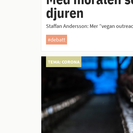
djuren
Staffan Andersson: Mer ”vegan outreach
#debatt
TEMA: CORONA