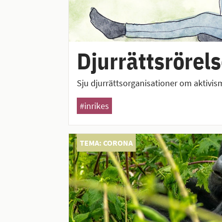
Djurrättsrörels
Sju djurrättsorganisationer om aktivis
#inrikes
TEMA: CORONA