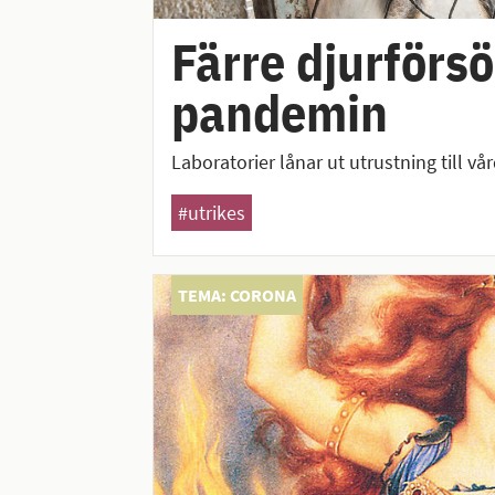
Färre djurförs
pandemin
Laboratorier lånar ut utrustning till vå
#utrikes
TEMA: CORONA