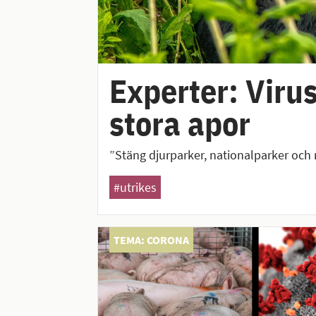
Experter: Viru
stora apor
”Stäng djurparker, nationalparker och 
#utrikes
TEMA: CORONA