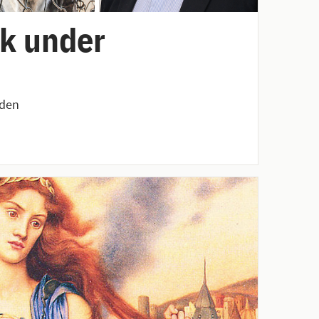
ök under
rden