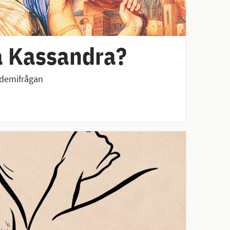
å Kassandra?
demifrågan