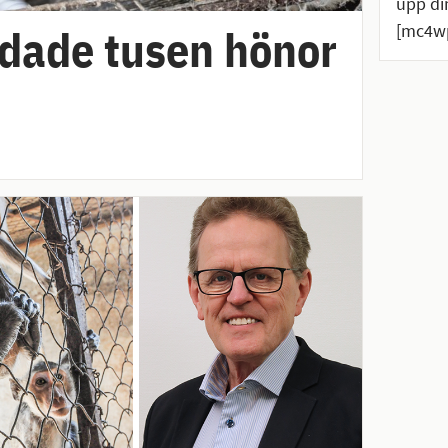
upp di
[mc4wp
ddade tusen hönor