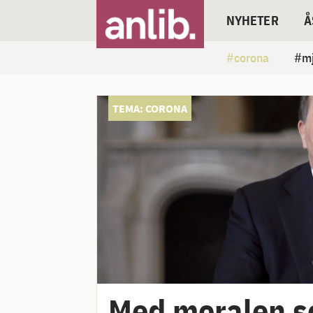
NYHETER
Å
corona
mj
TEMA: CORONA
Med moralen s