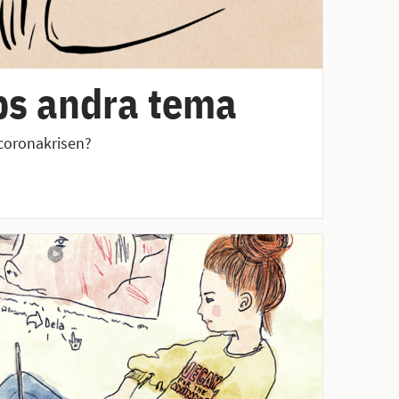
bs andra tema
 coronakrisen?