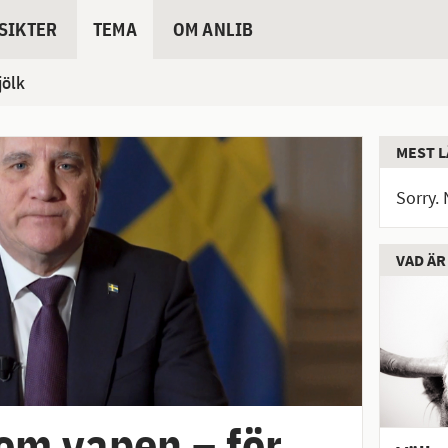
SIKTER
TEMA
OM ANLIB
ölk
MEST L
Sorry. 
VAD ÄR
om vapen – för