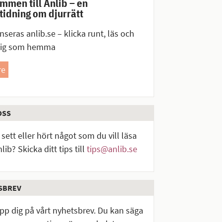
mmen till Anlib – en
idning om djurrätt
nseras anlib.se – klicka runt, läs och
dig som hemma
re
OSS
sett eller hört något som du vill läsa
lib? Skicka ditt tips till
tips@anlib.se
SBREV
upp dig på vårt nyhetsbrev. Du kan säga