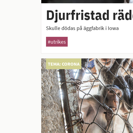
Djurfristad rä
Skulle dödas på äggfabrik i Iowa
#utrikes
TEMA: CORONA