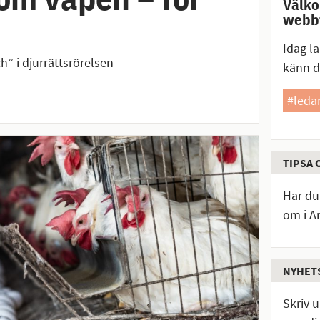
Välko
webbt
Idag la
” i djurrättsrörelsen
känn 
#leda
TIPSA 
Har du 
om i An
NYHET
Skriv 