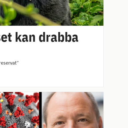
set kan drabba
reservat”